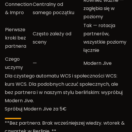
Również ważne —
Connection
Centralny od
zagłębia się w
& Impro
samego początku
poziomy
Tak — rotacja
Pierwsze
Często zależy od
partnerów,
kroki bez
sceny
wszystkie poziomy
partnera
łącznie
Czego
—
Modern Jive
uczymy
Dla czystego automatu WCS i społeczności WCS:
kurs WCS. Dla podobnych uczuć społecznych, ale
bez partnera i w naszym stylu berlińskim: wypróbuj
Modern Jive.
Spróbuj Modern Jive za 5€
**Bez partnera. Brak wcześniejszej wiedzy. wtorek &
czwartek w Berlinie. **