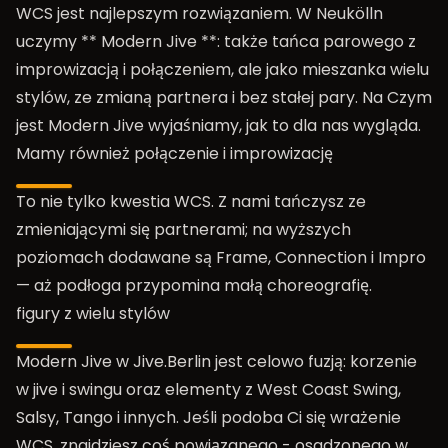
WCS jest najlepszym rozwiązaniem. W Neukölln
uczymy ** Modern Jive **: także tańca parowego z
improwizacją i połączeniem, ale jako mieszanka wielu
stylów, ze zmianą partnera i bez stałej pary. Na
Czym
jest Modern Jive
wyjaśniamy, jak to dla nas wygląda.
Mamy również połączenie i improwizację
To nie tylko kwestia WCS. Z nami tańczysz ze
zmieniającymi się partnerami; na wyższych
poziomach dodawane są Frame, Connection i Impro
— aż podłoga przypomina małą choreografię.
figury z wielu stylów
Modern Jive w Jive.Berlin jest celowo fuzją: korzenie
w jive i swingu oraz elementy z West Coast Swing,
Salsy, Tango i innych. Jeśli podoba Ci się wrażenie
WCS, znajdziesz coś powiązanego - osadzonego w