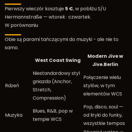
Pierwszy wieczór kosztuje
5 €
, w pobliżu S/U
Hermannstraße —
wtorek
·
czwartek
.
W porównaniu
Obie są parami tańczącymi do muzyki - ale nie to
samo.
Modern Jive w
West Coast Swing
Jive.Berlin
Niestandardowy styl
Połączenie wielu
gniazda (Anchor,
Rdzeń
stylów, w tym
Stretch,
elementów WCS
Compression)
Pop, disco, soul —
Blues, R&B, pop w
Muzyka
od liryki do funky,
tempie WCS
wszystkie tempos