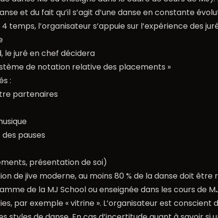
danse et du fait qu’il s’agit d’une danse en constante évolu
k 4 temps, l’organisateur s’appuie sur l’expérience des j
e
, le juré en chef décidera
Système de notation relative des placements »
és :
re partenaires
musique
 des pauses
ments, présentation de soi)
on de jive moderne, au moins 80 % de la danse doit être 
amme de la MJ School ou enseignée dans les cours de MJ
es, par exemple « vitrine ». L’organisateur est conscient d
s styles de danse. En cas d’incertitude quant à savoir si 