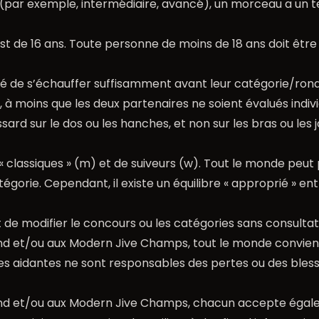
 (par exemple, intermédiaire, avancé), un morceau a un t
st de 16 ans. Toute personne de moins de 18 ans doit êt
ité de s’échauffer suffisamment avant leur catégorie/ron
s, à moins que les deux partenaires ne soient évalués indi
ard sur le dos ou les hanches, et non sur les bras ou les j
 classiques » (m) et de suiveurs (w). Tout le monde peut 
égorie. Cependant, il existe un équilibre « approprié » e
t de modifier le concours ou les catégories sans consultat
 et/ou aux Modern Jive Champs, tout le monde convient q
nes aidantes ne sont responsables des pertes ou des bles
d et/ou aux Modern Jive Champs, chacun accepte égale