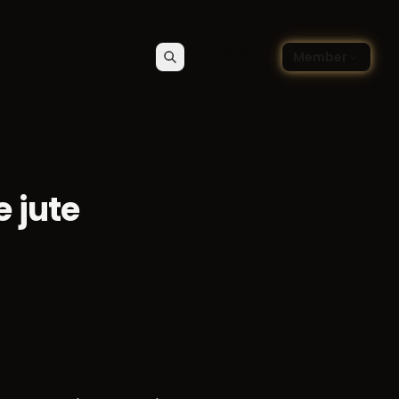
🇫🇷
og danse
Member
Rechercher
Contact
Choisir la langue — Françai
 jute