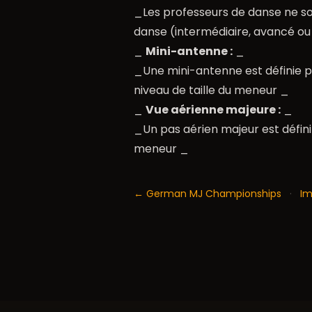
_Les professeurs de danse ne so
danse (intermédiaire, avancé ou
_
Mini-antenne :
_
_Une mini-antenne est définie pa
niveau de taille du meneur _
_
Vue aérienne majeure :
_
_Un pas aérien majeur est défini 
meneur _
← German MJ Championships
·
I