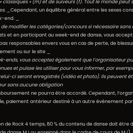
 classiques » (m) et de suiveurs (f). Tout le monde peut s
es.
_Cependant, un équilibre général entre les sexes co
ek-end. _
it de modifier les catégories/concours si nécessaire sans
s et en participant au week-end de danse, vous acceptez
t pas responsables envers vous en cas de perte, de bles
nement ou sur le site _
ends, vous acceptez également que l’organisateur puiss
ues et puisse les utiliser pour vous informer, par exemp
ui-ci seront enregistrés (vidéo et photo). Ils peuvent être
eur sans aucune obligation
mboursement ne pourra être accordé. Cependant, l’organi
le, paiement antérieur destiné à un autre événement par
on de Rock 4 temps, 80 % du contenu de danse doit être
e danse MJ ou enseigné dans le cadre de cours de MJ). L