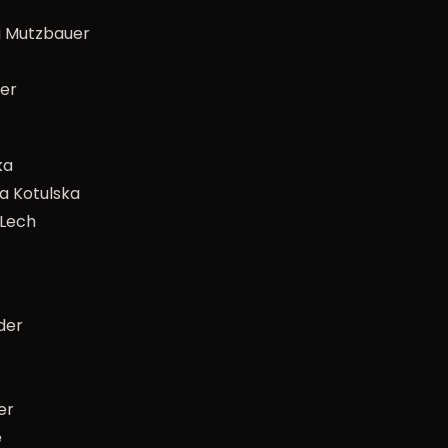
a Mutzbauer
der
ka
a Kotulska
 Lech
der
er
e