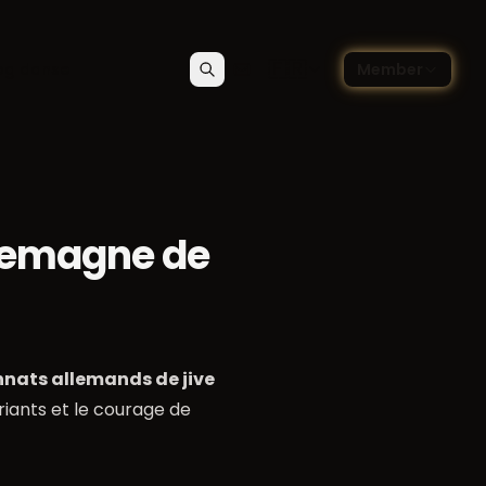
🇫🇷
og danse
Member
Rechercher
Contact
Choisir la langue — Françai
lemagne de
ats allemands de jive
riants et le courage de