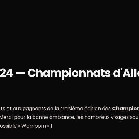
danse
Socials
Week-ends
Championnats
Bl
024 — Championnats d'Al
ants et aux gagnants de la troisième édition des
Championn
 ! Merci pour la bonne ambiance, les nombreux visages sou
possible « Wompom » !