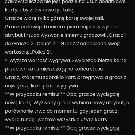
całkowita liczba nie jest podzielna, usuń dodatkowe
karty, aby zrównoważyć talię.
Gracze widzą tylko górną kartę swojej talii.
Gracz po lewej stronie krupiera najpierw wybiera
atrybut i rzuca wyzwanie innemu graczowi: „Gracz 1
do Gracza 2: ‘Count 7’”. Gracz 2 odpowiada swoją
wartością: „Policz 2”.
4 Wyższa wartość wygrywa. Zwycięzca bierze kartę
przeciwnika i umieszcza ją na końcu stosu.
Gracz, któremu zabrakło kart, przegrywa, a gracz z
największą liczbą kart wygrywa.
**W przypadku remisu: ** Obaj gracze wyciągają
nową kartę. Wyzwany gracz wybiera nowy atrybut, a
porównanie trwa do momentu, gdy jeden gracz
wygra rundę i weźmie wszystkie użyte karty.
**W przypadku remisu: ** Obaj gracze wyciągają