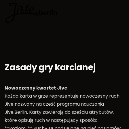
🇵🇱
Wybierz jęz
Zasady gry karcianej
Nowoczesny kwartet Jive
Każda karta w grze reprezentuje nowoczesny ruch
Jive nazwany na cześć programu nauczania
Jive.Berlin
. Karty zawierają do sześciu atrybutów,
które opisują ruch w następujący sposób:
**Poziom: ** Ruchy są podzielone na pięć poziomów: