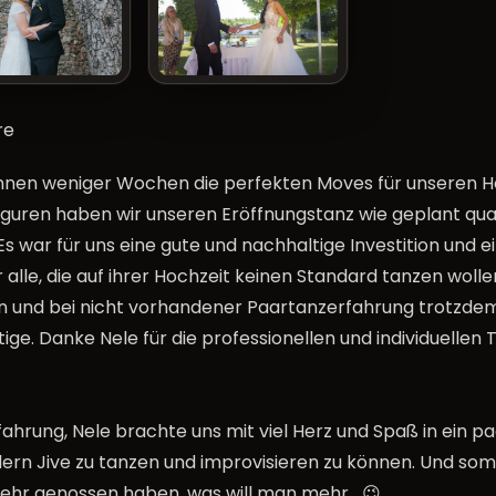
re
nnen weniger Wochen die perfekten Moves für unseren Ho
iguren haben wir unseren Eröffnungstanz wie geplant quas
 Es war für uns eine gute und nachhaltige Investition un
alle, die auf ihrer Hochzeit keinen Standard tanzen woll
en und bei nicht vorhandener Paartanzerfahrung trotzde
tige. Danke Nele für die professionellen und individuelle
hrung, Nele brachte uns mit viel Herz und Spaß in ein pa
rn Jive zu tanzen und improvisieren zu können. Und somi
sehr genossen haben, was will man mehr….😉