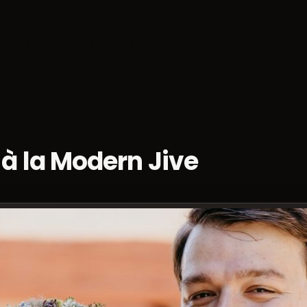
Socials
Weekender
Champs
Tanzblog
à la Modern Jive