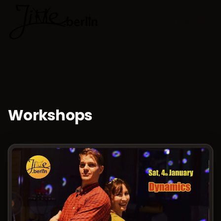
🇩🇪
Sprache w
Workshops