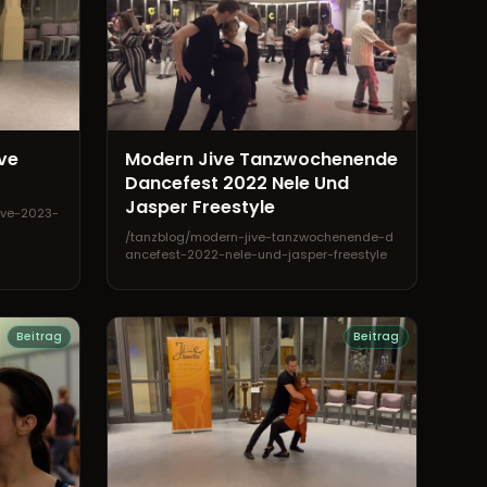
ve
Modern Jive Tanzwochenende
Dancefest 2022 Nele Und
Jasper Freestyle
ive-2023-
/tanzblog/modern-jive-tanzwochenende-d
ancefest-2022-nele-und-jasper-freestyle
Beitrag
Beitrag