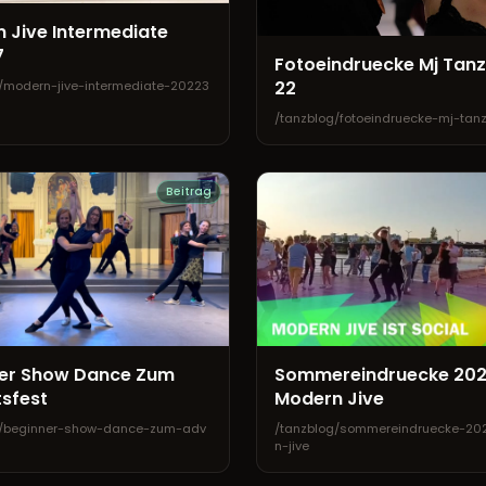
 Jive Intermediate
7
Fotoeindruecke Mj Tan
22
/modern-jive-intermediate-20223
/tanzblog/fotoeindruecke-mj-tan
Beitrag
er Show Dance Zum
Sommereindruecke 20
sfest
Modern Jive
g/beginner-show-dance-zum-adv
/tanzblog/sommereindruecke-20
n-jive