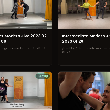
er Modern Jive 2023 02
Intermediate Modern Ji
 09
2023 01 26
/beginner-modern-jive-2023-02-
/tanzblog/intermediate-modern-j
9
01-26
Beitrag