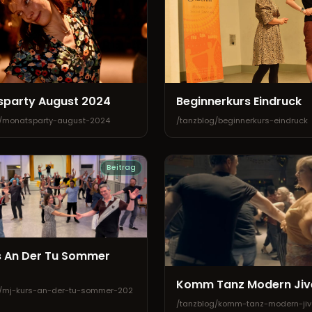
party August 2024
Beginnerkurs Eindruck
g/monatsparty-august-2024
/tanzblog/beginnerkurs-eindruck
Beitrag
s An Der Tu Sommer
Komm Tanz Modern Jiv
g/mj-kurs-an-der-tu-sommer-202
/tanzblog/komm-tanz-modern-jiv