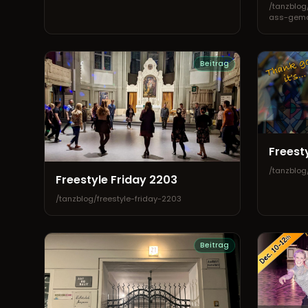
/tanzblog
ass-gem
Beitrag
Freest
/tanzblog
Freestyle Friday 2203
/tanzblog/freestyle-friday-2203
Beitrag