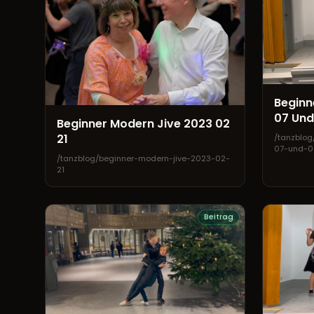
Beginn
07 Und
Beginner Modern Jive 2023 02
21
/tanzblog
07-und-0
/tanzblog/beginner-modern-jive-2023-02-
21
Beitrag