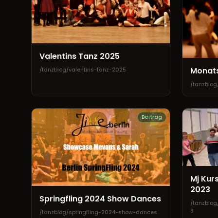
Valentins Tanz 2025
Monats
/tanzblog/valentins-tanz-2025
/tanzblo
Beitrag
Mj Kur
2023
Springfling 2024 Show Dances
/tanzblo
3
/tanzblog/springfling-2024-show-dances