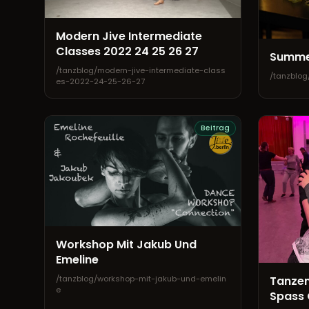
Modern Jive Intermediate
Classes 2022 24 25 26 27
Summer
/tanzblog/modern-jive-intermediate-class
/tanzblo
es-2022-24-25-26-27
Beitrag
Workshop Mit Jakub Und
Emeline
/tanzblog/workshop-mit-jakub-und-emelin
Tanzen
e
Spass