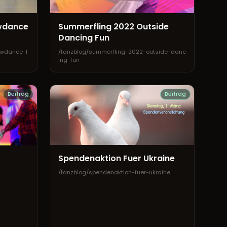
wdance
Summerfling 2022 Outside
Dancing Fun
owdance-l
/tanzblog/summerfling-2022-outside-danc
ing-fun
Beitrag
Beitrag
Spendenaktion Fuer Ukraine
/tanzblog/spendenaktion-fuer-ukraine