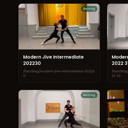
Beitrag
Modern Jive Intermediate
Modern
202230
2022 3
/tanzblog/modern-jive-intermediate-20223
/tanzblog
0
31-32
Beitrag