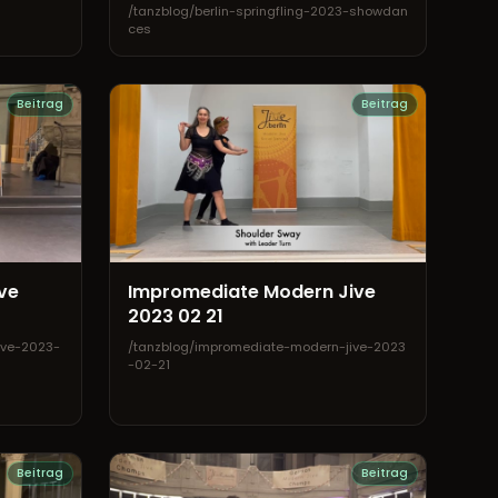
/tanzblog/berlin-springfling-2023-showdan
ces
Beitrag
Beitrag
ve
Impromediate Modern Jive
2023 02 21
ive-2023-
/tanzblog/impromediate-modern-jive-2023
-02-21
Beitrag
Beitrag