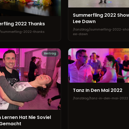
Summerfling 2022 Sho
Lee Dawn
fling 2022 Thanks
/tanzblog/summerfling-2022-sh
g/summerfling-2022-thanks
ee-dawn
Beitrag
Tanz In Den Mai 2022
/tanzblog/tanz-in-den-mai-2022
 Lernen Hat Nie Soviel
 Gemacht