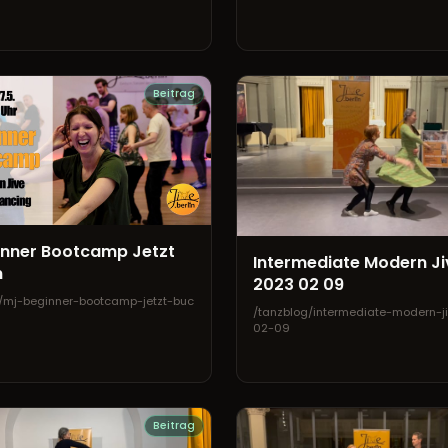
Beitrag
inner Bootcamp Jetzt
Intermediate Modern Ji
n
2023 02 09
/mj-beginner-bootcamp-jetzt-buc
/tanzblog/intermediate-modern-j
02-09
Beitrag