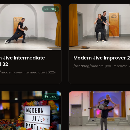
Beitrag
 Jive Intermediate
Modern Jive Improver 
1 32
/tanzblog/modern-jive-improver
/modern-jive-intermediate-2022-
Beitrag