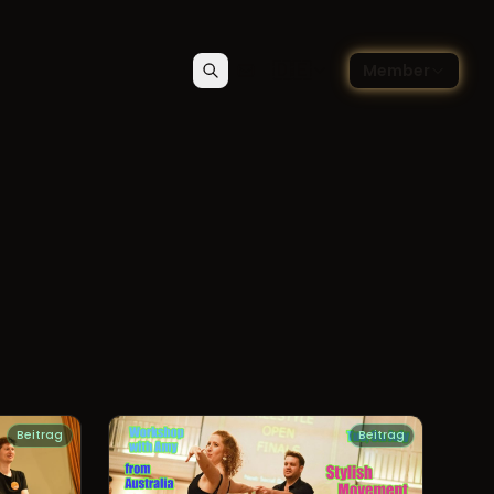
🇩🇪
Member
Suchen
Kontakt
Sprache wählen — Deutsch
Beitrag
Beitrag