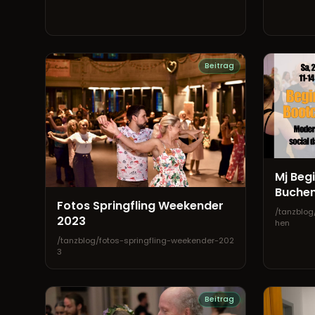
Beitrag
Mj Beg
Buche
Fotos Springfling Weekender
/tanzblog
2023
hen
/tanzblog/fotos-springfling-weekender-202
3
Beitrag