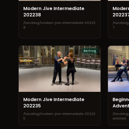
Modern Jive Intermediate
Modern
202238
20223
/tanzblog/modern-jive-intermediate-20223
/tanzblog
8
7
Beitrag
Modern Jive Intermediate
Beginn
202235
Advent
/tanzblog/modern-jive-intermediate-20223
/tanzblo
5
entsfest