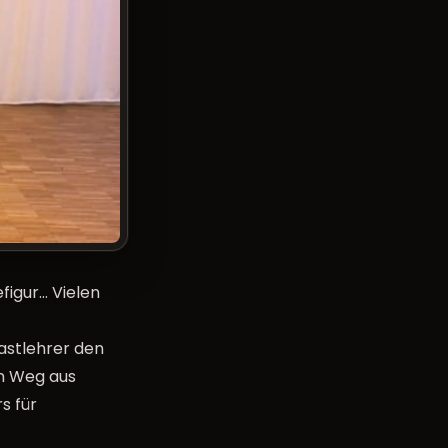
figur… Vielen
astlehrer den
en Weg aus
s für