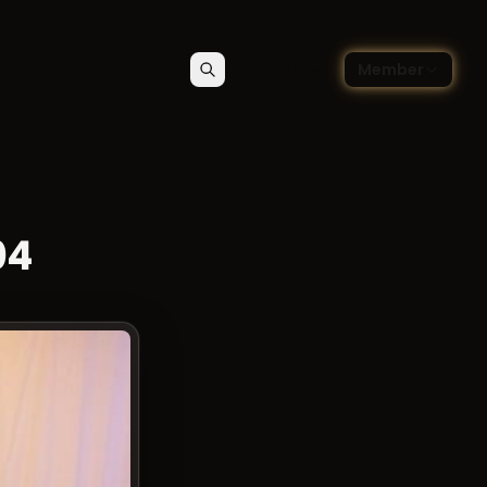
🇩🇪
Member
Suchen
Kontakt
Sprache wählen — Deutsch
04