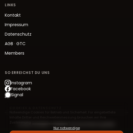
LINKS
Kontakt
Impressum
Datenschutz
AGB
·
GTC
Members
SO ERREICHST DU UNS
Instagram
Facebook
Signal
COOKIES & DATENSCHUTZ
Notwendige Cookies für Betrieb und Sicherheit. Für eingebettete
Inhalte Dritter und Reichweitenmessung brauchen wir Ihre
Zustimmung.
Datenschutzerklärung
© 2026 Jive.Berlin – Modern Jive Social Dancing Berlin
Nur notwendige