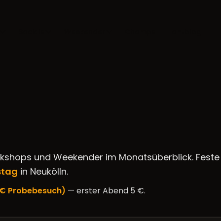
Socials
Weekender
Champs
Tanzblog
rkshops und Weekender im Monatsüberblick. Feste
stag
in Neukölln.
5 € Probebesuch)
— erster Abend 5 €.