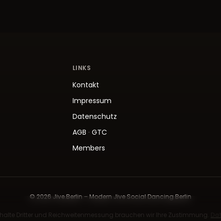
LINKS
Kontakt
Impressum
Datenschutz
AGB
·
GTC
Members
© 2026 Jive.Berlin – Modern Jive Social Dancing Berlin
 Inhalte Dritter und Reichweitenmessung brauchen wir Ihre Zustimmung.
Dat