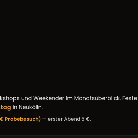
Socials
Weekender
Champs
Tanzblog
rkshops und Weekender im Monatsüberblick. Feste
stag
in Neukölln.
5 € Probebesuch)
— erster Abend 5 €.