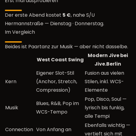
Erst mal ausprobieren
Der erste Abend kostet
5 €
, nahe S/U
Hermannstraße —
Dienstag
·
Donnerstag
.
Im Vergleich
Beides ist Paartanz zur Musik — aber nicht dasselbe.
Modern Jive bei
West Coast Swing
Jive.Berlin
Eigener Slot-Stil
Fusion aus vielen
Kern
(Anchor, Stretch,
Stilen, inkl. WCS-
Compression)
Elemente
Pop, Disco, Soul —
Blues, R&B, Pop im
Musik
lyrisch bis funkig,
WCS-Tempo
alle Tempi
Ebenfalls wichtig —
Connection
Von Anfang an
vertieft sich mit