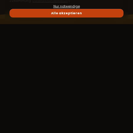
Zustimmung.
Datenschutzerklärung
Nur notwendige
Alle akzeptieren
Mitgliedschaft – wenn der Abend zu deiner Routine
wird
Weniger Barzahlung pro Termin, festere Schritte
durchs regelmäßige Üben – und deine Moves in der
Online-Datenbank. Sobald du einmal bei uns vor Ort
warst.
Zur Mitgliedschaft