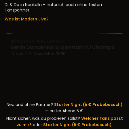
Di & Do in Neukölln – natürlich auch ohne festen
Tanzpartner.
Was ist Modern Jive?
NÄCHSTE PARTY / TEA DANCE
NÄCHSTER KURSABEND
NÄCHSTER WEEKENDER
Party (Karl-Marx-Str)
Berlin DanceFest & German MJ Champs
Tuesday Class
21. August 2026 · 20:15 – 23:59 Uhr · Ev.
11. August 2026 · 19:15 – 22:00 Uhr · Gemeindesaal
13. Nov – 15. November 2026
Kirchengemeinde Rixdorf
Neu und ohne Partner?
Starter Night (5 € Probebesuch)
— erster Abend 5 €.
Nicht sicher, was du probieren sollst?
Welcher Tanz passt
zu mir?
oder
Starter Night (5 € Probebesuch)
.