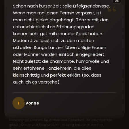
“
DE
Schon nach kurzer Zeit tolle Erfolgserlebnisse.
Wenn man mal einen Termin verpasst, ist
man nicht gleich abgehängt. Tänzer mit den
unterschiedlichsten Erfahrungsgraden
können sehr gut miteinander Spaß haben.
Modern Jive lässt sich zu den meisten
aktuellen Songs tanzen. Überzählige Frauen
oder Männer werden einfach eingegliedert.
Nicht zuletzt: die charmante, humorvolle und
sehr erfahrene Tanzlehrerin, die alles
”
kleinschrittig und perfekt erklärt (so, dass
auch ich es verstehe).
I
Ivonne
COOKIES & DATENSCHUTZ
Notwendige Cookies für Betrieb und Sicherheit. Für eingebettete
Inhalte Dritter und Reichweitenmessung brauchen wir Ihre